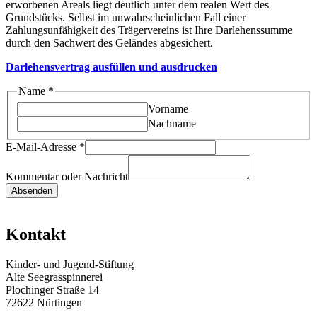
erworbenen Areals liegt deutlich unter dem realen Wert des
Grundstücks. Selbst im unwahrscheinlichen Fall einer
Zahlungsunfähigkeit des Trägervereins ist Ihre Darlehenssumme
durch den Sachwert des Geländes abgesichert.
Darlehensvertrag ausfüllen und ausdrucken
Name
*
Vorname
Nachname
E-Mail-Adresse
*
E-
Mail-
Kommentar oder Nachricht
Adresse
Absenden
Nachricht
oder
Kontakt
Kinder- und Jugend-Stiftung
Alte Seegrasspinnerei
Plochinger Straße 14
72622 Nürtingen