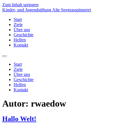
Zum Inhalt springen
Kinder- und Jugendstiftung Alte Seegrasspinnerei
Start
Ziele
Über uns
Geschichte
Helfen
Kontakt
Start
Ziele
Über uns
Geschichte
Helfen
Kontakt
Autor:
rwaedow
Hallo Welt!